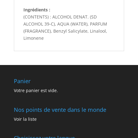
Ingrédients :
(CONTENTS) : ALCOHOL DENAT. (SD
ALCOHOL 39-C), AQUA (WATER), PARFUM
(FRAGRANCE), Benzyl Salicylate, Linalool,
Limonene
Panier
Votre panier est vide.
Nos points de vente dans le monde
Voir la liste
Choisissez votre langue