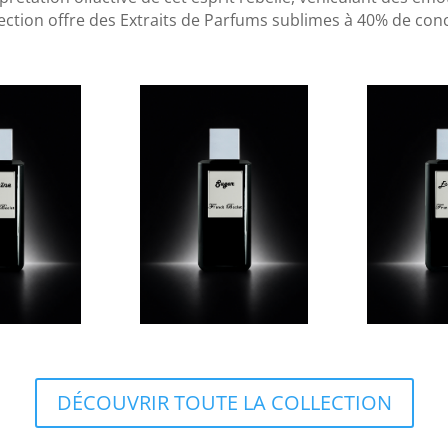
lection offre des Extraits de Parfums sublimes à 40% de con
DÉCOUVRIR TOUTE LA COLLECTION