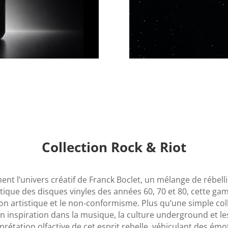
Collection Rock & Riot
ent l’univers créatif de Franck Boclet, un mélange de rébell
sthétique des disques vinyles des années 60, 70 et 80, cet
on artistique et le non-conformisme. Plus qu’une simple colle
son inspiration dans la musique, la culture underground et l
prétation olfactive de cet esprit rebelle, véhiculant des émo