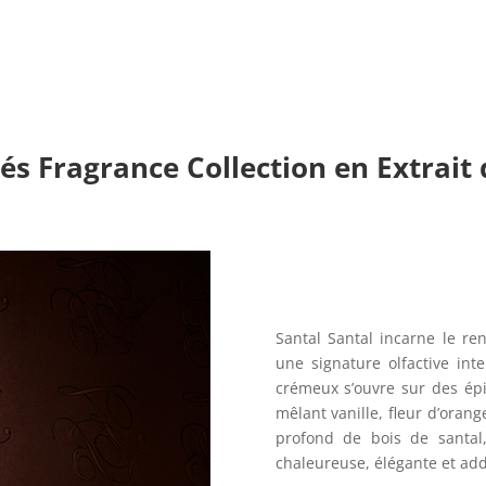
s Fragrance Collection
en Extrait
Santal Santal incarne le re
une signature olfactive in
crémeux s’ouvre sur des ép
mêlant vanille, fleur d’oran
profond de bois de santal
chaleureuse, élégante et addi