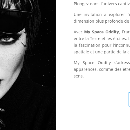
Plongez dans l’univers capti
Une invitation à explorer l’i
dimension plus profonde de
Avec
My Space Oddity
, Fra
entre la Terre et les étoiles.
la fascination pour l’incon
spatiale et une partie de la
My Space Oddity s’adres
apparences, comme des êtres
sens.