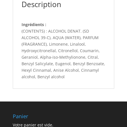
Description
Ingrédients :
(CONTENTS) : ALCOHOL DENAT. (SD
ALCOHOL 39-C), AQUA (WATER), PARFUM
(FRAGRANCE), Limonene, Linalool,
Hydroxycitronellal, Citronellol, Coumarin,
Geraniol, Alpha-iso-Methylionone, Citral,
Benzyl Salicylate, Eugenol, Benzyl Benzoate,
Hexyl Cinnamal, Anise Alcohol, Cinnamyl
alcohol, Benzyl alcohol
Panier
Votre panier est vide.