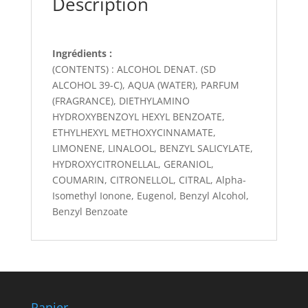
Description
Ingrédients :
(CONTENTS) : ALCOHOL DENAT. (SD
ALCOHOL 39-C), AQUA (WATER), PARFUM
(FRAGRANCE), DIETHYLAMINO
HYDROXYBENZOYL HEXYL BENZOATE,
ETHYLHEXYL METHOXYCINNAMATE,
LIMONENE, LINALOOL, BENZYL SALICYLATE,
HYDROXYCITRONELLAL, GERANIOL,
COUMARIN, CITRONELLOL, CITRAL, Alpha-
Isomethyl Ionone, Eugenol, Benzyl Alcohol,
Benzyl Benzoate
Panier