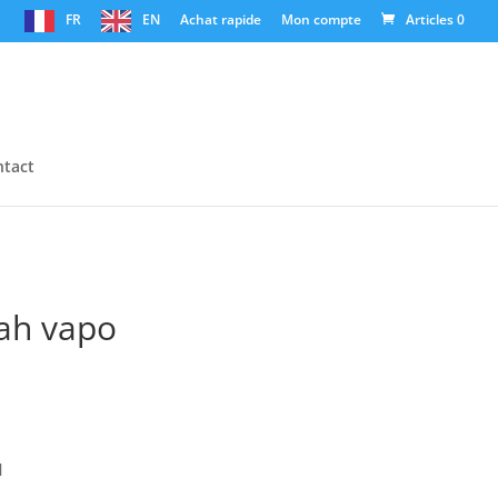
FR
EN
Achat rapide
Mon compte
Articles 0
tact
ah vapo
l