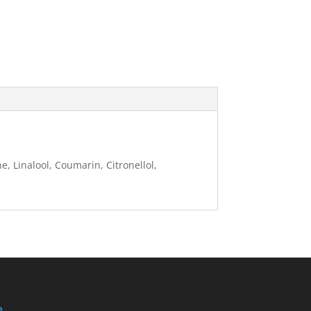
inalool, Coumarin, Citronellol,
e