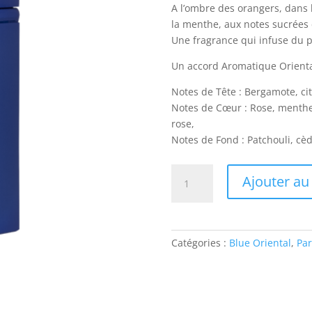
A l’ombre des orangers, dans l
la menthe, aux notes sucrées et
Une fragrance qui infuse du pl
Un accord Aromatique Orient
Notes de Tête : Bergamote, ci
Notes de Cœur : Rose, menthe,
rose,
Notes de Fond : Patchouli, cèd
quantité
Ajouter au
de
Rock
the
Kasbah
Catégories :
Blue Oriental
,
Pa
vapo