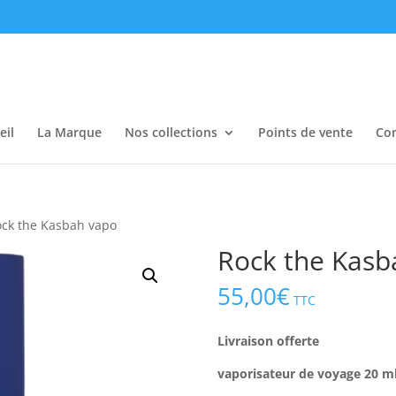
eil
La Marque
Nos collections
Points de vente
Con
ock the Kasbah vapo
Rock the Kasb
55,00
€
TTC
Livraison offerte
vaporisateur de voyage 20 m