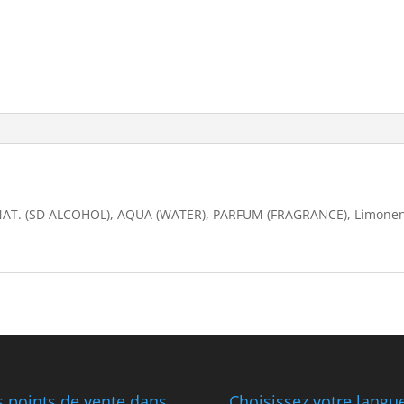
. (SD ALCOHOL), AQUA (WATER), PARFUM (FRAGRANCE), Limonene, L
 points de vente dans
Choisissez votre langu