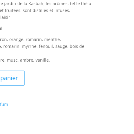
e jardin de la Kasbah, les arômes, tel le thé à
 fruitées, sont distillés et infusés.
aisir !
al
tron, orange, romarin, menthe,
 romarin, myrrhe, fenouil, sauge, bois de
re, musc, ambre, vanille.
 panier
rfum